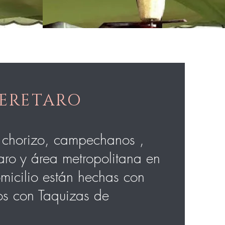
UERETARO
, chorizo, campechanos ,
aro y área metropolitana en
micilio están hechas con
os con Taquizas de