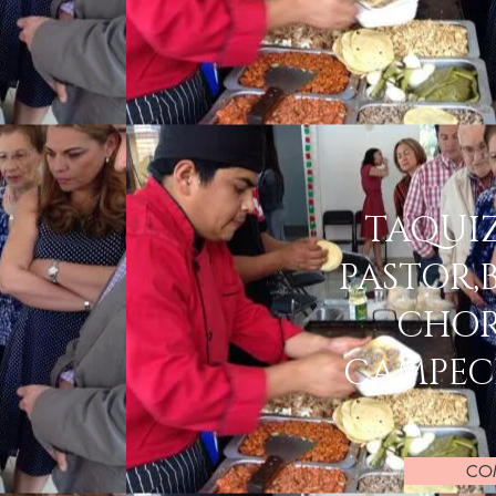
TAQUIZ
PASTOR,B
CHOR
CAMPEC
CO