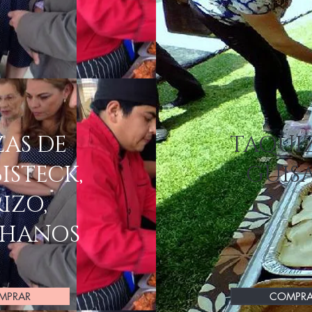
AS DE
TAQUIZ
ISTECK,
GUIS
IZO,
HANOS
MPRAR
COMPRA