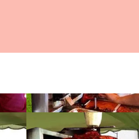
TARO
EN QUERETARO
ESPADAS BRASILEÑAS QUERETARO
Más