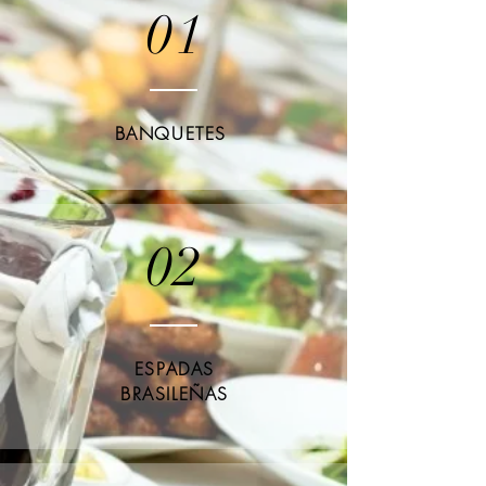
01
BANQUETES
02
ESPADAS
BRASILEÑAS