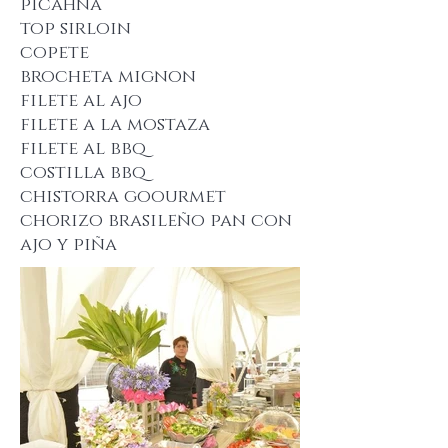
picahna
top sirloin
copete
brocheta mignon
filete al ajo
filete a la mostaza
filete al bbq
costilla bbq
chistorra goourmet
chorizo brasileño pan con
ajo y piña